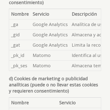
consentimiento)
Nombre
Servicio
Descripción
_ga
Google Analytics
Analítica de uso: 
_gid
Google Analytics
Almacena y actual
_gat
Google Analytics
Limita la recopila
_pk_id
Matomo
Identifica al usua
_pk_ses
Matomo
Almacena temporal
d) Cookies de marketing o publicidad
analíticas (puede o no llevar estas cookies
y requieren consentimiento)
Nombre
Servicio
De