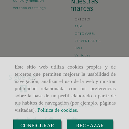
Nuestras
Control y medición
marcas
Ver todo el catálogo
ORTOTEX
PRIM
ORTOMABEL
CLEMENT SALUS
EMO
Ver todas
Este sitio web utiliza cookies propias y de
terceros que permiten mejorar la usabilidad de
Síguenos
navegación, analizar el uso de la web y mostrar
publicidad relacionada con tus preferencias
sobre la base de un perfil elaborado a partir de
tus hábitos de navegación (por ejemplo, páginas
Nº REGISTRO SANITARIO 06/2014/02034
visitadas).
Política de cookies
.
Aviso legal
Política de cookies
CONFIGURAR
RECHAZAR