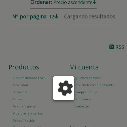
Ordenar:
Precio ascendente
Nº por página:
Cargando resultados
12
RSS
Productos
Mi cuenta
Subvencionados SCS
¿Quiénes somos?
Movilidad
Servicio técnico posventa
Descanso
Comprar en La
Grúas
Cachavuca
Aseo e higiene
Contactar
Vida diaria y varios
Rehabilitación