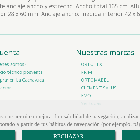
e anclaje ancho y estrecho. Ancho total 165 cm. Alt
ior 28 x 60 mm. Anclaje ancho: medida interior 42 x
cuenta
Nuestras marcas
énes somos?
ORTOTEX
icio técnico posventa
PRIM
rar en La Cachavuca
ORTOMABEL
actar
CLEMENT SALUS
EMO
Ver todas
ros que permiten mejorar la usabilidad de navegación, analiza
aborado a partir de tus hábitos de navegación (por ejemplo, pá
RECHAZAR