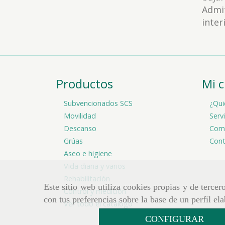
Admit
inter
Productos
Mi 
Subvencionados SCS
¿Qui
Movilidad
Serv
Descanso
Comp
Grúas
Cont
Aseo e higiene
Vida diaria y varios
Rehabilitación
Este sitio web utiliza cookies propias y de terce
Control y medición
con tus preferencias sobre la base de un perfil el
Ver todo el catálogo
CONFIGURAR