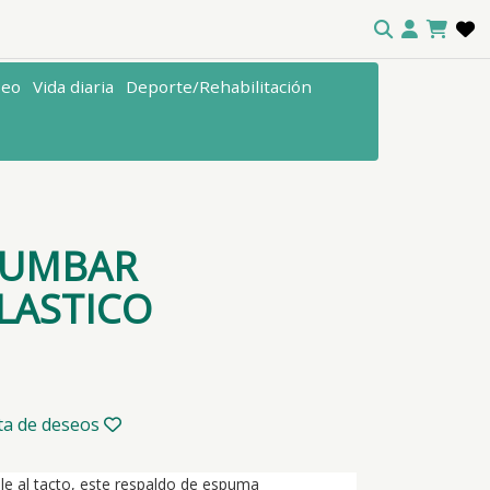
seo
Vida diaria
Deporte/Rehabilitación
O
LUMBAR
LASTICO
sta de deseos
e al tacto, este respaldo de espuma