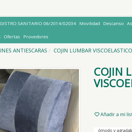
EGISTRO SANITARIO 06/2014/02034
Movilidad
Descanso
A
s
Ofertas
Provedores
INES ANTIESCARAS
COJIN LUMBAR VISCOELASTIC
COJIN 
VISCOE
Añadir a mi li
ómodo y agradabl