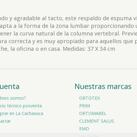
o y agradable al tacto, este respaldo de espuma vis
apta a la forma de la zona lumbar proporcionando 
ner la curva natural de la columna vertebral. Previe
ura correcta y es muy apropiado para aquellos que
che, la oficina o en casa. Medidas: 37 X 34 cm
cuenta
Nuestras marcas
énes somos?
ORTOTEX
icio técnico posventa
PRIM
rar en La Cachavuca
ORTOMABEL
actar
CLEMENT SALUS
EMO
Ver todas