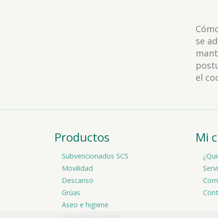
Cómod
se ad
mante
post
el co
Productos
Mi 
Subvencionados SCS
¿Qui
Movilidad
Serv
Descanso
Comp
Grúas
Cont
Aseo e higiene
Vida diaria y varios