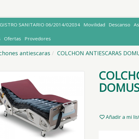
EGISTRO SANITARIO 06/2014/02034
Movilidad
Descanso
A
s
Ofertas
Provedores
chones antiescaras
COLCHON ANTIESCARAS DOMU
COLCH
DOMUS
Añadir a mi li