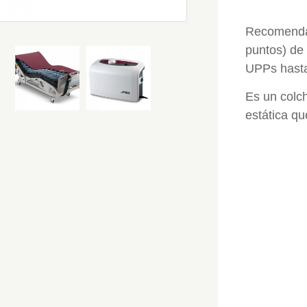
Recomendad
puntos) de 
UPPs hasta 
Es un colc
estática qu