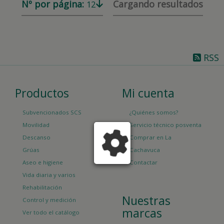
Nº por página:
Cargando resultados
12
RSS
Productos
Mi cuenta
Subvencionados SCS
¿Quiénes somos?
Movilidad
Servicio técnico posventa
Descanso
Comprar en La
Grúas
Cachavuca
Aseo e higiene
Contactar
Vida diaria y varios
Rehabilitación
Nuestras
Control y medición
marcas
Ver todo el catálogo