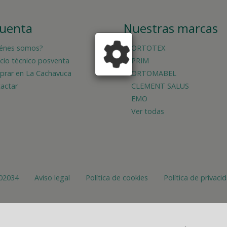
cuenta
Nuestras marcas
énes somos?
ORTOTEX
icio técnico posventa
PRIM
rar en La Cachavuca
ORTOMABEL
actar
CLEMENT SALUS
EMO
Ver todas
02034
Aviso legal
Política de cookies
Política de privaci