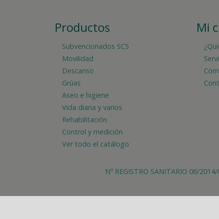
Productos
Mi 
Subvencionados SCS
¿Qui
Movilidad
Serv
Descanso
Comp
Grúas
Cont
Aseo e higiene
Vida diaria y varios
Rehabilitación
Control y medición
Ver todo el catálogo
Nº REGISTRO SANITARIO 06/2014/