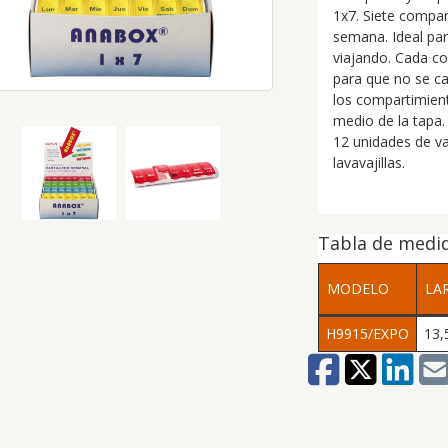
1x7. Siete compa
semana. Ideal par
viajando. Cada c
para que no se cai
los compartimient
medio de la tapa
12 unidades de va
lavavajillas.
Tabla de medi
MODELO
LA
H9915/EXPO
13,