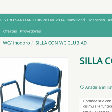
EGISTRO SANITARIO 06/2014/02034
Movilidad
Descanso
A
s
Ofertas
Provedores
WC/ inodoro
SILLA CON WC CLUB-AD
SILLA 
Añadir a mi li
Cómoda silla con 
disimula la funci
personas que por 