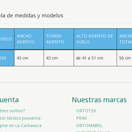
la de medidas y modelos
ANCHO
FONDO
ALTO ASIENTO DE
ANCH
DELO
ASIENTO
ASIENTO
SUELO
TOTA
920
43 cm
43 cm
de 41 a 51 cm
56 cm
cuenta
Nuestras marcas
énes somos?
ORTOTEX
icio técnico posventa
PRIM
rar en La Cachavuca
ORTOMABEL