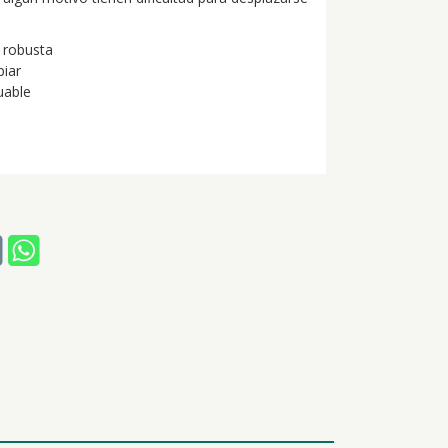
 robusta
piar
uable