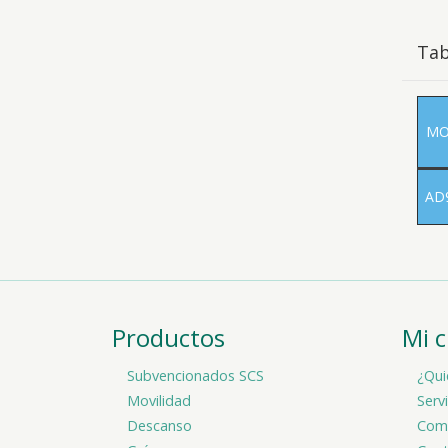
Tab
MO
AD
Productos
Mi 
Subvencionados SCS
¿Qui
Movilidad
Serv
Descanso
Comp