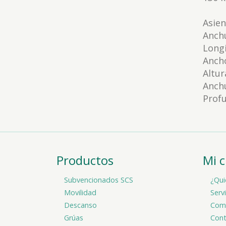
Asien
Anchu
Long
Anch
Altur
Anchu
Prof
Productos
Mi 
Subvencionados SCS
¿Qui
Movilidad
Serv
Descanso
Comp
Grúas
Cont