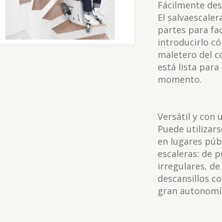
Fácilmente de
El salvaescale
partes para fac
introducirlo c
maletero del c
está lista para
momento.
Versátil y con
Puede utilizar
en lugares púb
escaleras: de 
irregulares, de
descansillos c
gran autonomía