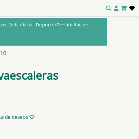
seo
Vida diaria
Deporte/Rehabilitación
010
lvaescaleras
sta de deseos