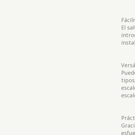
Fáci
El sa
intro
insta
Versá
Puede
tipos
escal
escal
Práct
Graci
esfue