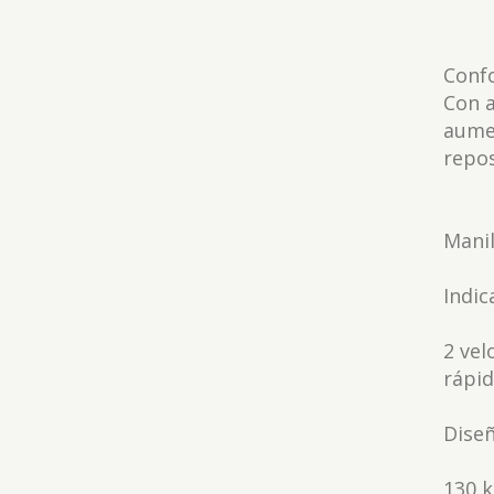
Confo
Con a
aumen
repos
Manil
Indic
2 vel
rápid
Diseñ
130 