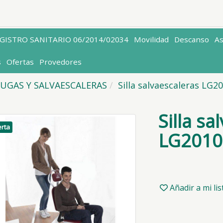
EGISTRO SANITARIO 06/2014/02034
Movilidad
Descanso
A
s
Ofertas
Provedores
UGAS Y SALVAESCALERAS
Silla salvaescaleras LG2
Silla sa
rta
LG2010
Añadir a mi li