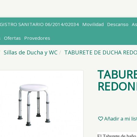
EGISTRO SANITARIO 06/2014/02034
Movilidad
Descanso
A
s
Ofertas
Provedores
Sillas de Ducha y WC
TABURETE DE DUCHA RED
TABUR
REDON
Añadir a mi li
El Taburete de baño P