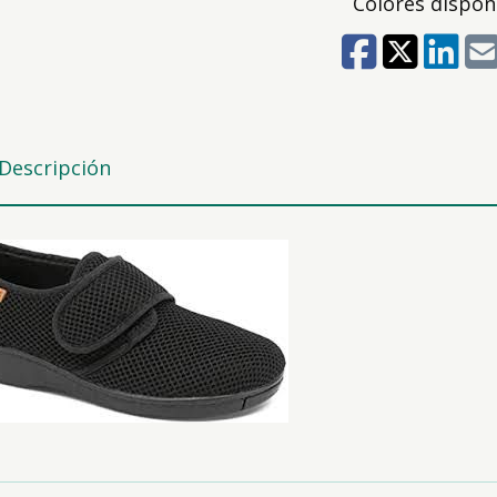
Colores dispon
41
42
Descripción