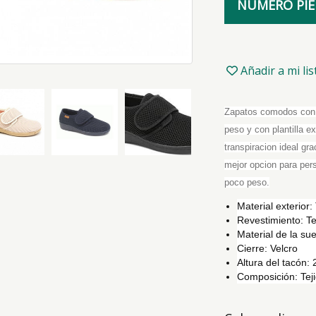
NEGRO
NUMERO PIE
35
AZUL
Añadir a mi li
36
BEIGE
Zapatos comodos con 
peso y con plantilla e
transpiracion ideal gr
37
mejor opcion para per
poco peso.
38
Material exterior:
Revestimiento: Te
Material de la sue
Cierre: Velcro
39
Altura del tacón:
Composición: Tej
40