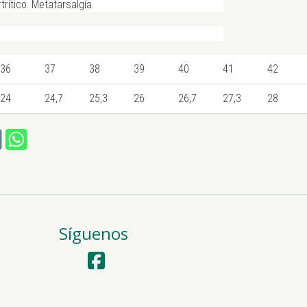
trítico. Metatarsalgía.
36
37
38
39
40
41
42
24
24,7
25,3
26
26,7
27,3
28
Síguenos