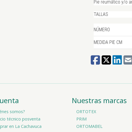
Pie reumático y/o ar
TALLAS
42
NÚMERO
43
MEDIDA PIE CM
44
45
cuenta
Nuestras marcas
46
énes somos?
ORTOTEX
icio técnico posventa
PRIM
rar en La Cachavuca
ORTOMABEL