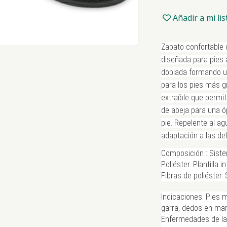
35
Añadir a mi li
36
Zapato confortable 
diseñada para pies 
doblada formando un
37
para los pies más g
extraíble que permit
de abeja para una ó
38
pie. Repelente al ag
adaptación a las de
39
Composición :
Siste
Poliéster. Plantilla i
Fibras de poliéster.
40
Indicaciones:
Pies 
garra, dedos en mart
Enfermedades de la
41