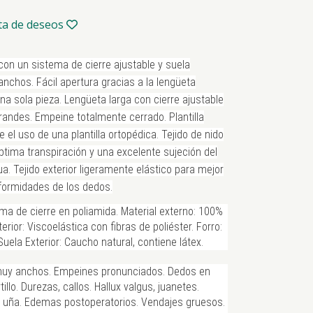
sta de deseos
con un sistema de cierre ajustable y suela
anchos. Fácil apertura gracias a la lengüeta
a sola pieza. Lengüeta larga con cierre ajustable
randes. Empeine totalmente cerrado. Plantilla
e el uso de una plantilla ortopédica. Tejido de nido
ptima transpiración y una excelente sujeción del
ua. Tejido exterior ligeramente elástico para mejor
formidades de los dedos.
ma de cierre en poliamida. Material externo: 100%
nterior: Viscoelástica con fibras de poliéster. Forro:
 Suela Exterior: Caucho natural, contiene látex.
muy anchos. Empeines pronunciados. Dedos en
illo. Durezas, callos. Hallux valgus, juanetes.
 uña. Edemas postoperatorios. Vendajes gruesos.