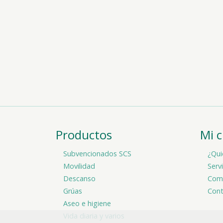
Productos
Mi 
Subvencionados SCS
¿Qui
Movilidad
Serv
Descanso
Comp
Grúas
Cont
Aseo e higiene
Vida diaria y varios