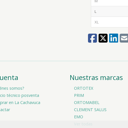
M
L
XL
cuenta
Nuestras marcas
énes somos?
ORTOTEX
icio técnico posventa
PRIM
rar en La Cachavuca
ORTOMABEL
actar
CLEMENT SALUS
EMO
Ver todas