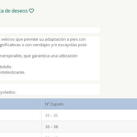
sta de deseos
n velcros que permite su adaptación a pies con
nificativas o con vendajes y/o escayolas post-
transpirable, que garantiza una utilización
tobillo.
ntideslizante.
ayolados.
Nº Zapato
33 – 35
36 – 38