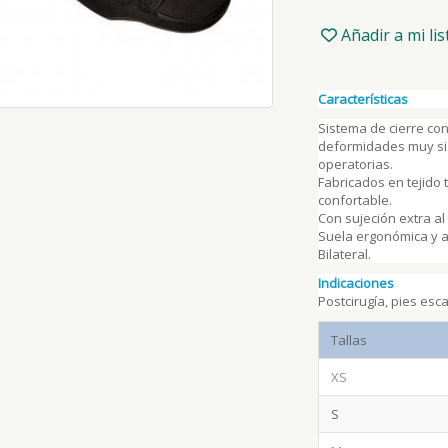
S
Añadir a mi li
XS
Características
Sistema de cierre co
deformidades muy sig
M
operatorias.
Fabricados en tejido 
confortable.
Con sujeción extra al 
L
Suela ergonómica y a
Bilateral.
Indicaciones
XL
Postcirugía, pies esc
Tallas
XXL
XS
S